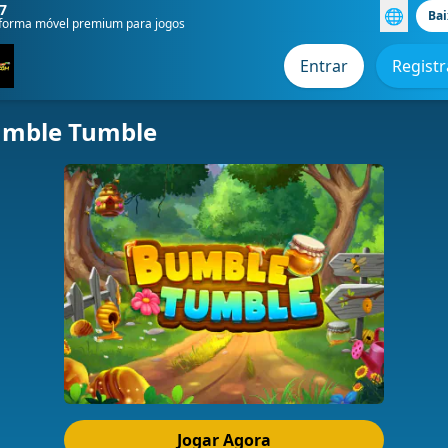
7
🌐
Bai
aforma móvel premium para jogos
Entrar
Registr
mble Tumble
Jogar Agora