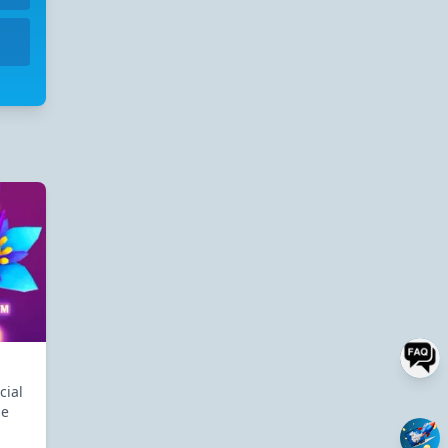
cial
de