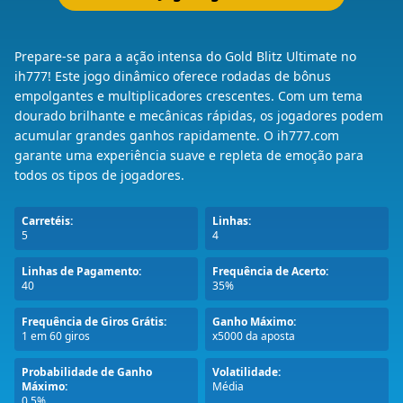
Prepare-se para a ação intensa do Gold Blitz Ultimate no
ih777! Este jogo dinâmico oferece rodadas de bônus
empolgantes e multiplicadores crescentes. Com um tema
dourado brilhante e mecânicas rápidas, os jogadores podem
acumular grandes ganhos rapidamente. O ih777.com
garante uma experiência suave e repleta de emoção para
todos os tipos de jogadores.
Carretéis:
Linhas:
5
4
Linhas de Pagamento:
Frequência de Acerto:
40
35%
Frequência de Giros Grátis:
Ganho Máximo:
1 em 60 giros
x5000 da aposta
Probabilidade de Ganho
Volatilidade:
Máximo:
Média
0.5%