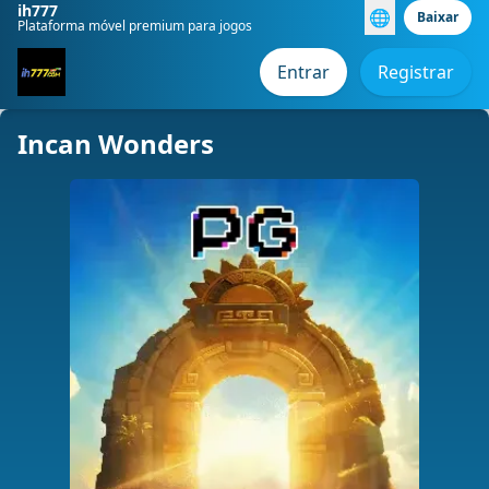
ih777
🌐
Baixar
Plataforma móvel premium para jogos
Entrar
Registrar
Incan Wonders