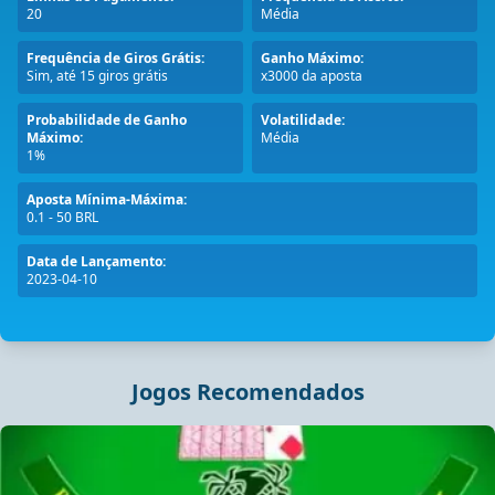
20
Média
Frequência de Giros Grátis:
Ganho Máximo:
Sim, até 15 giros grátis
x3000 da aposta
Probabilidade de Ganho
Volatilidade:
Máximo:
Média
1%
Aposta Mínima-Máxima:
0.1 - 50 BRL
Data de Lançamento:
2023-04-10
Jogos Recomendados